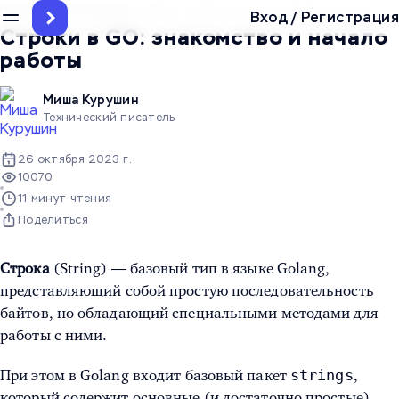
Главная
/
Инструкции
/
Go
/
Строки в GO: знакомство и начало 
Вход
/
Регистрация
Строки в GO: знакомство и начало
работы
Миша Курушин
Технический писатель
26 октября 2023 г.
10070
11 минут чтения
Поделиться
Строка
(String)
— базовый тип в языке
Golang
,
представляющий собой простую последовательность
байтов, но обладающий специальными методами для
работы с ними.
strings
При этом в Golang входит базовый пакет
,
который содержит основные (и достаточно простые)