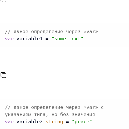
// явное определение через «var»
var
 variable1 = 
"some text"
// явное определение через «var» с
указанием типа, но без значения
var
 variable2 
string
 = 
"peace"