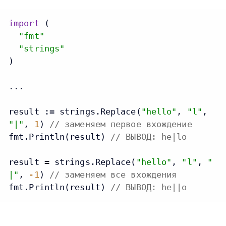
import
 (

"fmt"
"strings"
)

...

result := strings.Replace(
"hello"
, 
"l"
, 
"|"
, 
1
) 
// заменяем первое вхождение
fmt.Println(result) 
// ВЫВОД: he|lo
result = strings.Replace(
"hello"
, 
"l"
, 
"
|"
, 
-1
) 
// заменяем все вхождения
fmt.Println(result) 
// ВЫВОД: he||o