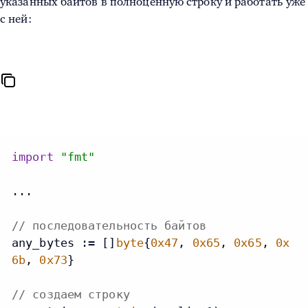
указанных байтов в полноценную строку и работать уже
с ней:
import
"fmt"
...

// последовательность байтов
any_bytes := []
byte
{
0x47
, 
0x65
, 
0x65
, 
0x
6b
, 
0x73
}

// создаем строку