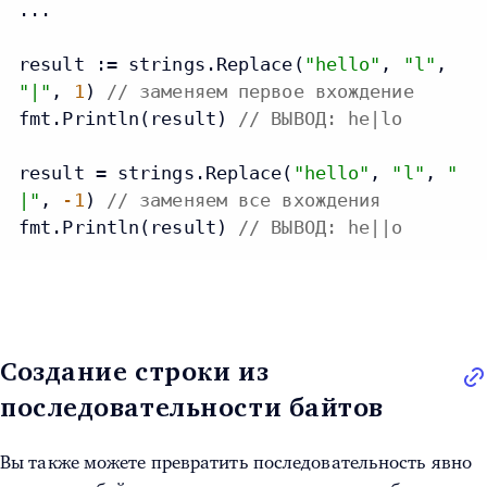
...

result := strings.Replace(
"hello"
, 
"l"
, 
"|"
, 
1
) 
// заменяем первое вхождение
fmt.Println(result) 
// ВЫВОД: he|lo
result = strings.Replace(
"hello"
, 
"l"
, 
"
|"
, 
-1
) 
// заменяем все вхождения
fmt.Println(result) 
// ВЫВОД: he||o
Создание строки из
последовательности байтов
Вы также можете превратить последовательность явно