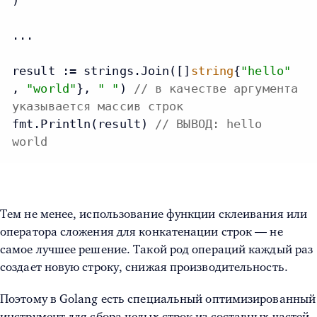
)

...

result := strings.Join([]
string
{
"hello"
, 
"world"
}, 
" "
) 
// в качестве аргумента
указывается массив строк
fmt.Println(result) 
// ВЫВОД: hello
world
Тем не менее, использование функции склеивания или
оператора сложения для конкатенации строк — не
самое лучшее решение. Такой род операций каждый раз
создает новую строку, снижая производительность.
Поэтому в Golang есть специальный оптимизированный
инструмент для сбора целых строк из составных частей