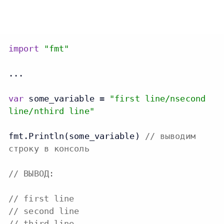
import
"fmt"
...

var
 some_variable = 
"first line/nsecond
line/nthird line"
fmt.Println(some_variable) 
// выводим
строку в консоль
// ВЫВОД:
// first line
// second line
// third line