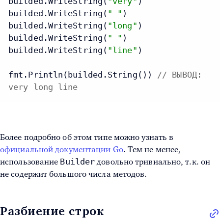
builded.WriteString(
"very"
)

builded.WriteString(
" "
)

builded.WriteString(
"long"
)

builded.WriteString(
" "
)

builded.WriteString(
"line"
)

fmt.Println(builded.String()) 
// ВЫВОД:
very long line
Более подробно об этом типе можно узнать в
официальной документации Go
. Тем не менее,
Builder
использование
довольно тривиально, т.к. он
не содержит большого числа методов.
Разбиение строк