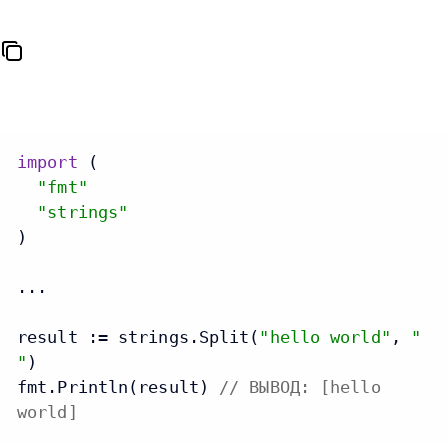
import
 (

"fmt"
"strings"
)

...

result := strings.Split(
"hello world"
, 
"
"
)

fmt.Println(result) 
// ВЫВОД: [hello
world]