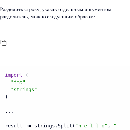
Разделить строку, указав отдельным аргументом
разделитель, можно следующим образом:
import
 (

"fmt"
"strings"
)

...

result := strings.Split(
"h-e-l-l-o"
, 
"-