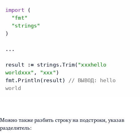
import
 (

"fmt"
"strings"
)

...

result := strings.Trim(
"xxxhello
worldxxx"
, 
"xxx"
)

fmt.Println(result) 
// ВЫВОД: hello
world
Можно также разбить строку на подстроки, указав
разделитель: