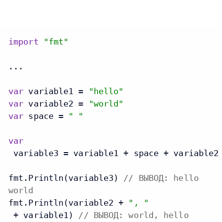
import
"fmt"
...

var
 variable1 = 
"hello"
var
 variable2 = 
"world"
var
 space = 
" "
var
 variable3 = variable1 + space + variable2

fmt.Println(variable3) 
// ВЫВОД: hello
world
fmt.Println(variable2 + 
", "
 + variable1) 
// ВЫВОД: world, hello