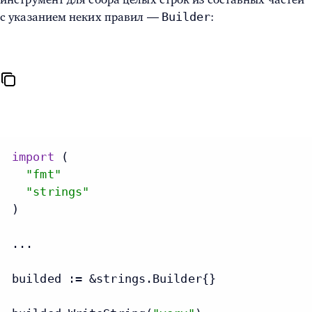
Builder
с указанием неких правил —
:
import
 (

"fmt"
"strings"
)

...

builded := &strings.Builder{}
