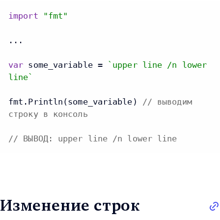
import
"fmt"
...

var
 some_variable = 
`upper line /n lower
line`
fmt.Println(some_variable) 
// выводим
строку в консоль
// ВЫВОД: upper line /n lower line
Изменение строк