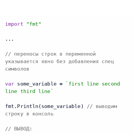
import
"fmt"
... 

// переносы строк в переменной
указывается явно без добавления спец
символов
var
 some_variable = 
`first line second
line third line`
fmt.Println(some_variable) 
// выводим
строку в консоль
// ВЫВОД: