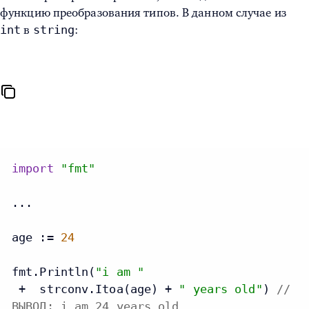
функцию преобразования типов. В данном случае из
int
string
в
:
import
"fmt"
...

age := 
24
fmt.Println(
"i am "
 +  strconv.Itoa(age) + 
" years old"
) 
//
ВЫВОД: i am 24 years old