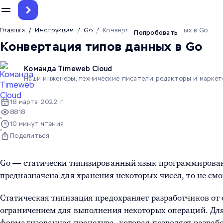
Главная
/
Инструкции
/
Go
/
Конвертация типов данных в Go
До 12.5 млн токенов на тест ИИ-агента
Попробовать
Конвертация типов данных в Go
Команда Timeweb Cloud
Наши инженеры, технические писатели, редакторы и марке
18 марта 2022 г.
8818
10 минут чтения
Поделиться
Go — статически типизированный язык программировани
предназначена для хранения некоторых чисел, то не смож
Статическая типизация предохраняет разработчиков от о
ограничением для выполнения некоторых операций. Для
формализованная процедура, которая позволяет разрабо