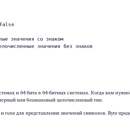
False
ные значения со знаком
елочисленные значения без знаков
системах и 64 бита в 64-битных системах. Когда вам нужн
змерный или беззнаковый целочисленный тип.
e и rune для представления значений символов. Byte пре