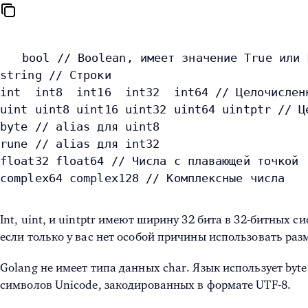
bool // Boolean, имеет значение True или 
string // Строки
int  int8  int16  int32  int64 // Целочислен
uint uint8 uint16 uint32 uint64 uintptr // Ц
byte // alias для uint8
rune // alias для int32
float32 float64 // Числа с плавающей точкой
complex64 complex128 // Комплексные числа
Int, uint, и uintptr имеют ширину 32 бита в 32-битных 
если только у вас нет особой причины использовать ра
Golang не имеет типа данных char. Язык использует byt
символов Unicode, закодированных в формате UTF-8.