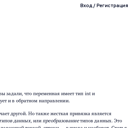
Вход
/
Регистрация
 задали, что переменная имеет тип int и
вует и в обратном направлении.
чает другой. Но также жесткая привязка является
типов данных
, или
преобразование
типов данных.
Это
лавающей точкой, строки — в числа и наоборот. Статья