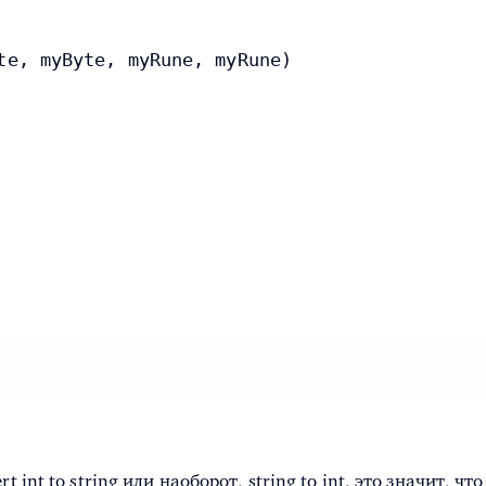
te, myByte, myRune, myRune)
rt int to string
или наоборот, string to int, это значит, ч