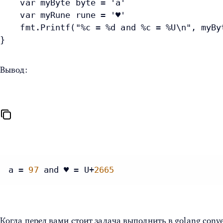
    var myByte byte = 'a'
    var myRune rune = '♥'
    fmt.Printf("%c = %d and %c = %U\n", myBy
}
Вывод:
a = 
97
 and ♥ = U+
2665
Когда перед вами стоит задача выполнить в
golang conve