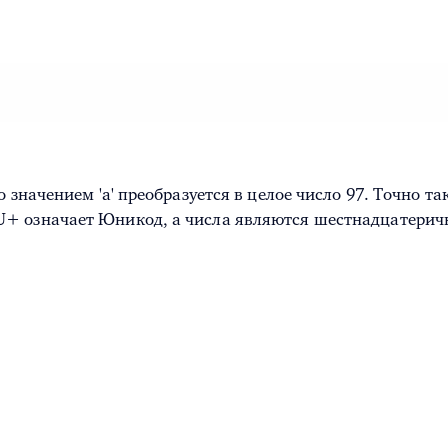
 значением 'a' преобразуется в целое число 97. Точно та
+ означает Юникод, а числа являются шестнадцатеричн