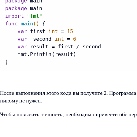
package
package
import
"fmt"
func
main
()
 {

var
 first 
int
 = 
15
var
  second 
int
 = 
6
var
 result = first / second

    fmt.Println(result)

}
После выполнения этого кода вы получите 2. Программа
никому не нужен.
Чтобы повысить точность, необходимо привести обе пере