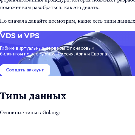
поможет вам разобраться, как это делать.
Но сначала давайте посмотрим, какие есть
типы данных
VDS и VPS
Гибкие виртуальные серверы с почасовым
биллингом по всему миру: Россия, Азия и Европа.
Создать аккаунт
Типы данных
Основные
типы в Golang: