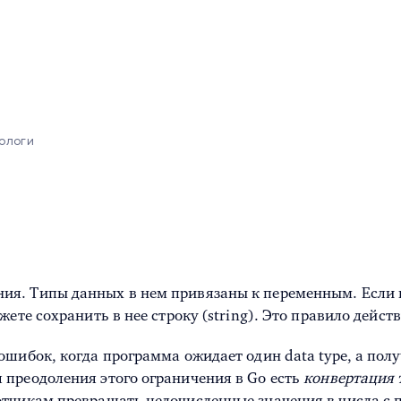
тологи
я. Типы данных в нем привязаны к переменным. Если вы
ете сохранить в нее строку (string). Это правило дейст
шибок, когда программа ожидает один data type, а полу
 преодоления этого ограничения в Go есть
конвертация 
тчикам превращать целочисленные значения в числа с п