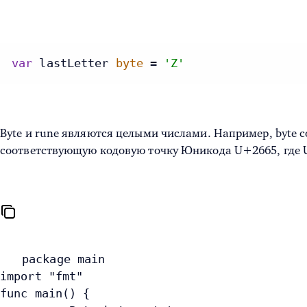
var
 lastLetter 
byte
 = 
'Z'
Byte и rune являются целыми числами. Например, byte со
соответствующую кодовую точку Юникода U+2665, где U
package main
import "fmt"
func main() {