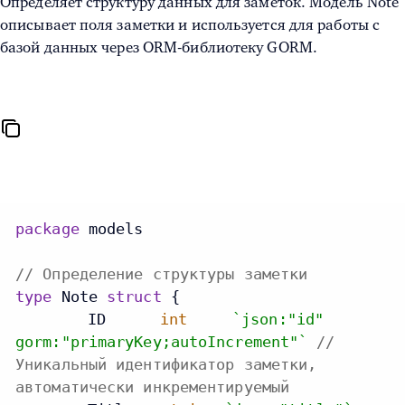
Определяет структуру данных для заметок. Модель Note
описывает поля заметки и используется для работы с
базой данных через ORM-библиотеку GORM.
package
 models

// Определение структуры заметки
type
 Note 
struct
 {

	ID  	
int
`json:"id"
gorm:"primaryKey;autoIncrement"`
//
Уникальный идентификатор заметки,
автоматически инкрементируемый