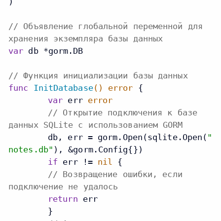
)

// Объявление глобальной переменной для
хранения экземпляра базы данных
var
 db *gorm.DB

// Функция инициализации базы данных
func
InitDatabase
()
error
 {

var
 err 
error
// Открытие подключения к базе
данных SQLite с использованием GORM
	db, err = gorm.Open(sqlite.Open(
"
notes.db"
), &gorm.Config{})

if
 err != 
nil
 {

// Возвращение ошибки, если
подключение не удалось
return
 err

	}
