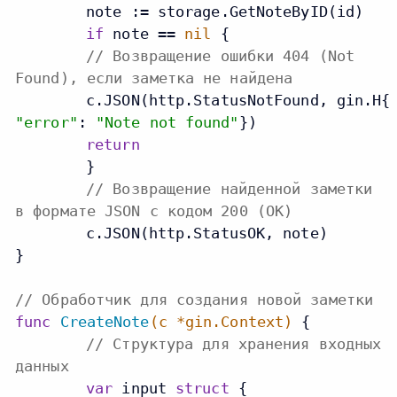
	note := storage.GetNoteByID(id)

if
 note == 
nil
 {

// Возвращение ошибки 404 (Not
Found), если заметка не найдена
    	c.JSON(http.StatusNotFound, gin.H{
"error"
: 
"Note not found"
})

return
	}

// Возвращение найденной заметки
в формате JSON с кодом 200 (OK)
	c.JSON(http.StatusOK, note)

}

// Обработчик для создания новой заметки
func
CreateNote
(c *gin.Context)
 {

// Структура для хранения входных
данных
var
 input 
struct
 {
