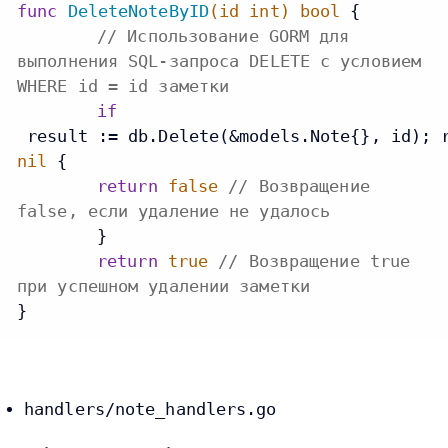
func
DeleteNoteByID
(id
int
)
bool
 {

// Использование GORM для
выполнения SQL-запроса DELETE с условием
WHERE id = id заметки
if
 result := db.Delete(&models.Note{}, id); 
nil
 {

return
false
// Возвращение
false, если удаление не удалось
	}

return
true
// Возвращение true
при успешном удалении заметки
handlers/note_handlers.go