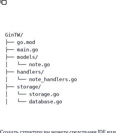
GinTW/

├── go.mod

├── main.go

├── models/

│   └── note.go

├── handlers/

│   └── note_handlers.go

├── storage/

│   └── storage.go

│   └── database.go
Создать структуру вы можете средствами IDE или