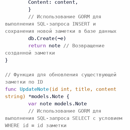
    	Content: content,

	}

// Использование GORM для
выполнения SQL-запроса INSERT и
сохранения новой заметки в базе данных
	db.Create(¬e)

return
 note 
// Возвращение
созданной заметки
}

// Функция для обновления существующей
заметки по ID
func
UpdateNote
(id
int
, title, content
string
)
 *models.Note {

var
 note models.Note

// Использование GORM для
выполнения SQL-запроса SELECT с условием
WHERE id = id заметки