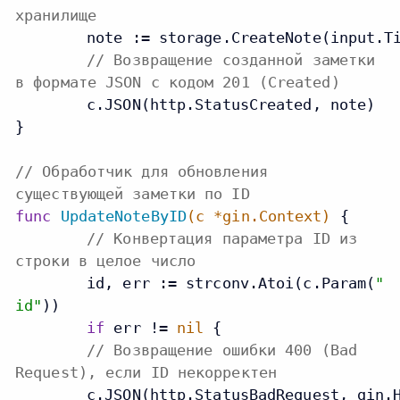
хранилище
	note := storage.CreateNote(input.Title, input.Content)

// Возвращение созданной заметки
в формате JSON с кодом 201 (Created)
	c.JSON(http.StatusCreated, note)

}

// Обработчик для обновления
существующей заметки по ID
func
UpdateNoteByID
(c *gin.Context)
 {

// Конвертация параметра ID из
строки в целое число
	id, err := strconv.Atoi(c.Param(
"
id"
))

if
 err != 
nil
 {

// Возвращение ошибки 400 (Bad
Request), если ID некорректен
    	c.JSON(http.StatusBadRequest, gin.