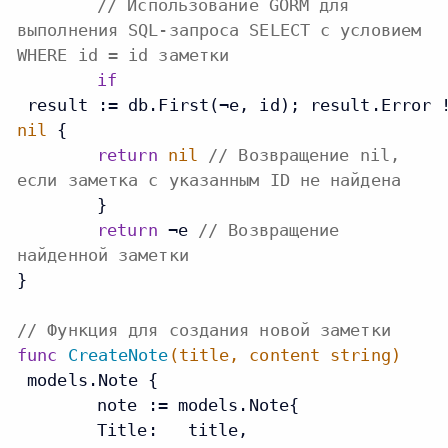
// Использование GORM для
выполнения SQL-запроса SELECT с условием
WHERE id = id заметки
if
 result := db.First(¬e, id); result.Error 
nil
 {

return
nil
// Возвращение nil,
если заметка с указанным ID не найдена
	}

return
 ¬e 
// Возвращение
найденной заметки
}

// Функция для создания новой заметки
func
CreateNote
(title, content
string
)
 models.Note {

	note := models.Note{

    	Title:   title,
