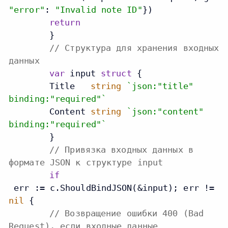
"error"
: 
"Invalid note ID"
})

return
	}

// Структура для хранения входных
данных
var
 input 
struct
 {

    	Title   
string
`json:"title"
binding:"required"`
    	Content 
string
`json:"content"
binding:"required"`
	}

// Привязка входных данных в
формате JSON к структуре input
if
 err := c.ShouldBindJSON(&input); err != 
nil
 {

// Возвращение ошибки 400 (Bad
Request), если входные данные