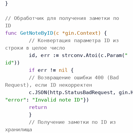
}

// Обработчик для получения заметки по
ID
func
GetNoteByID
(c *gin.Context)
 {

// Конвертация параметра ID из
строки в целое число
	id, err := strconv.Atoi(c.Param(
"
id"
))

if
 err != 
nil
 {

// Возвращение ошибки 400 (Bad
Request), если ID некорректен
    	c.JSON(http.StatusBadRequest, gin.
"error"
: 
"Invalid note ID"
})

return
	}

// Получение заметки по ID из
хранилища