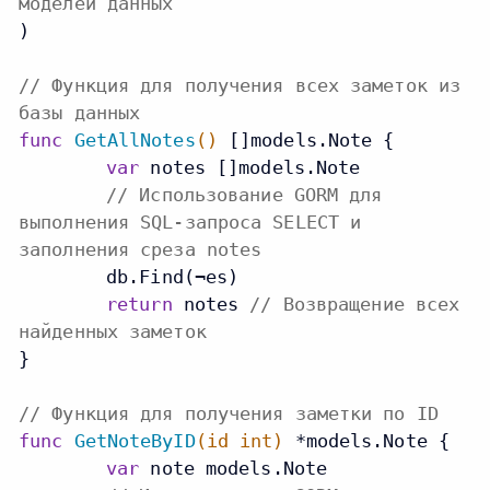
моделей данных
)

// Функция для получения всех заметок из
базы данных
func
GetAllNotes
()
 []models.Note {

var
 notes []models.Note

// Использование GORM для
выполнения SQL-запроса SELECT и
заполнения среза notes
	db.Find(¬es)

return
 notes 
// Возвращение всех
найденных заметок
}

// Функция для получения заметки по ID
func
GetNoteByID
(id
int
)
 *models.Note {

var
 note models.Note
