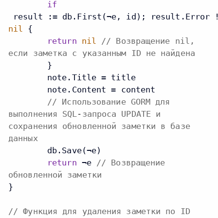
if
 result := db.First(¬e, id); result.Error 
nil
 {

return
nil
// Возвращение nil,
если заметка с указанным ID не найдена
	}

	note.Title = title

	note.Content = content

// Использование GORM для
выполнения SQL-запроса UPDATE и
сохранения обновленной заметки в базе
данных
	db.Save(¬e)

return
 ¬e 
// Возвращение
обновленной заметки
}

// Функция для удаления заметки по ID