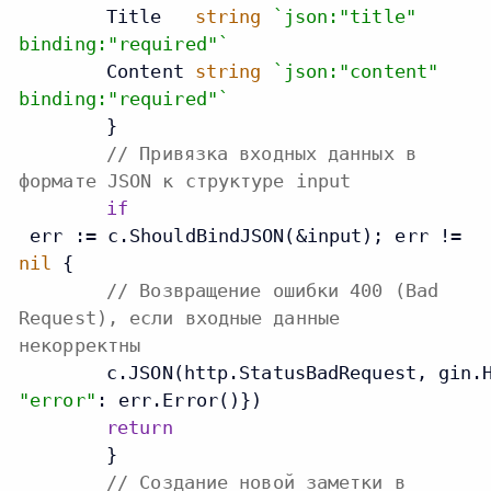
    	Title   
string
`json:"title"
binding:"required"`
    	Content 
string
`json:"content"
binding:"required"`
	}

// Привязка входных данных в
формате JSON к структуре input
if
 err := c.ShouldBindJSON(&input); err != 
nil
 {

// Возвращение ошибки 400 (Bad
Request), если входные данные
некорректны
    	c.JSON(http.StatusBadRequest, gin.
"error"
: err.Error()})

return
	}

// Создание новой заметки в