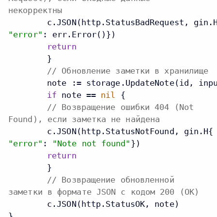
некорректны
    	c.JSON(http.StatusBadRequest, gin.
"error"
: err.Error()})

return
	}

// Обновление заметки в хранилище
	note := storage.UpdateNote(id, input.Title, input.Content)

if
 note == 
nil
 {

// Возвращение ошибки 404 (Not
Found), если заметка не найдена
    	c.JSON(http.StatusNotFound, gin.H{
"error"
: 
"Note not found"
})

return
	}

// Возвращение обновленной
заметки в формате JSON с кодом 200 (OK)
	c.JSON(http.StatusOK, note)

}
