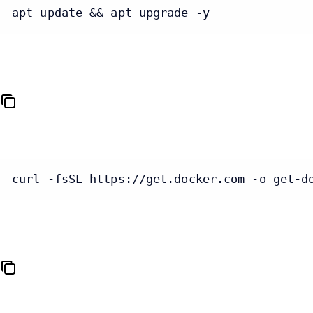
apt update && apt upgrade -y
curl -fsSL https://get.docker.com -o get-d