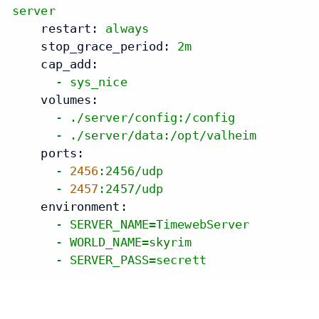
server
restart:
always
stop_grace_period:
2m
cap_add:
-
sys_nice
volumes:
-
./server/config:/config
-
./server/data:/opt/valheim
ports:
-
2456
:2456/udp
-
2457
:2457/udp
environment:
-
SERVER_NAME=TimewebServer
-
WORLD_NAME=skyrim
-
SERVER_PASS=secrett