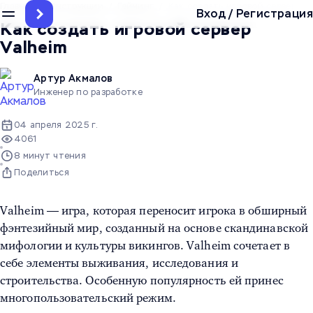
Главная
/
Инструкции
/
Гейминг
/
Как создать игровой сервер Va
Вход
/
Регистрация
Как создать игровой сервер
Valheim
Артур Акмалов
Инженер по разработке
04 апреля 2025 г.
4061
8 минут чтения
Поделиться
Valheim — игра, которая переносит игрока в обширный
фэнтезийный мир, созданный на основе скандинавской
мифологии и культуры викингов. Valheim сочетает в
себе элементы выживания, исследования и
строительства. Особенную популярность ей принес
многопользовательский режим.