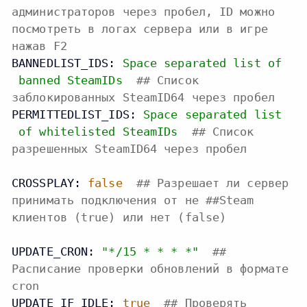
администраторов через пробел, ID можно
посмотреть в логах сервера или в игре
нажав F2
BANNEDLIST_IDS:
Space
separated
list
of
banned
SteamIDs
## Список
заблокированных SteamID64 через пробел
PERMITTEDLIST_IDS:
Space
separated
list
of
whitelisted
SteamIDs
## Список
разрешенных SteamID64 через пробел
CROSSPLAY:
false
## Разрешает ли сервер
принимать подключения от не ##Steam
клиентов (true) или нет (false)
UPDATE_CRON:
"*/15 * * * *"
##
Расписание проверки обновлений в формате
cron
UPDATE_IF_IDLE:
true
## Проверять