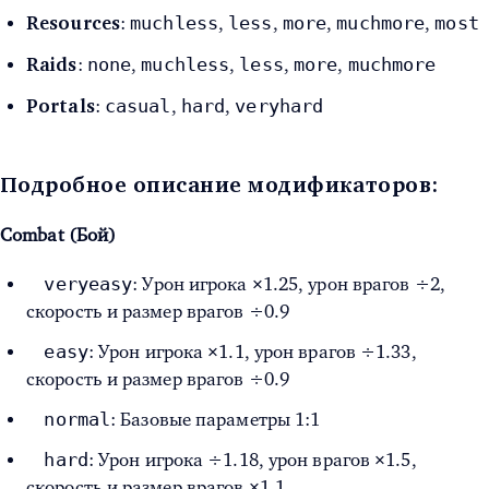
muchless
less
more
muchmore
most
:
,
,
,
,
Resources
none
muchless
less
more
muchmore
:
,
,
,
,
Raids
casual
hard
veryhard
:
,
,
Portals
Подробное описание модификаторов:
Combat (Бой)
veryeasy
: Урон игрока ×1.25, урон врагов ÷2,
скорость и размер врагов ÷0.9
easy
: Урон игрока ×1.1, урон врагов ÷1.33,
скорость и размер врагов ÷0.9
normal
: Базовые параметры 1:1
hard
: Урон игрока ÷1.18, урон врагов ×1.5,
скорость и размер врагов ×1.1