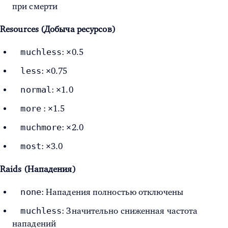
при смерти
Resources (Добыча ресурсов)
muchless
: ×0.5
less
: ×0.75
normal
: ×1.0
more
: ×1.5
muchmore
: ×2.0
most
: ×3.0
Raids (Нападения)
none
: Нападения полностью отключены
muchless
: Значительно сниженная частота
нападений