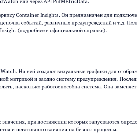
dWatch или через API PutMEtricData.
рвису Container Insights. Он предназначен для подклю
 цепочка событий, различных предупреждений и т.д. По
nsight (подробнее в официальной справке).
Watch. На ней создают визуальные графики для отображ
ной метрикой и заодно систему предупреждения. Послед
влять, насколько работоспособна система. Она заменяе
 значения, при достижении которых запускаются опред
стоя и негативного влияния на бизнес-процессы.