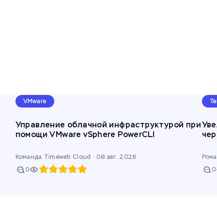
VMware
Te
Управление облачной инфраструктурой при
Уве
помощи VMware vSphere PowerCLI
чер
Команда Timeweb Cloud ·
08 авг. 2026
Рома
0
0