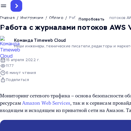
Главная
/
Инструкции
/
Облако
/
Работа с журналами потоков A
До 12.5 млн токенов на тест ИИ-агента
Попробовать
Работа с журналами потоков AWS 
Команда Timeweb Cloud
Наши инженеры, технические писатели, редакторы и марке
15 апреля 2022 г.
1177
6 минут чтения
Поделиться
Мониторинг сетевого трафика
– основа безопасности об
ресурсам
Amazon Web Services
, так и к сервисам провай
входящем и исходящем из приватной сети на Амазон. Та