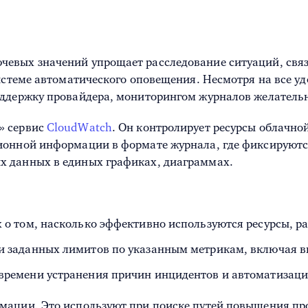
евых значений упрощает расследование ситуаций, связ
системе автоматического оповещения. Несмотря на все у
оддержку провайдера, мониторингом журналов желательн
» сервис
CloudWatch
. Он контролирует ресурсы облачн
ионной информации в формате журнала, где фиксируютс
х данных в единых графиках, диаграммах.
 о том, насколько эффективно используются ресурсы, р
и заданных лимитов по указанным метрикам, включая 
 времени устранения причин инцидентов и автоматиза
рмации. Это используют при поиске путей повышения п