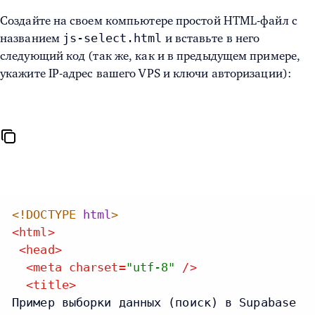
Создайте на своем компьютере простой HTML-файл с
js-select.html
названием
и вставьте в него
следующий код (так же, как и в предыдущем примере,
укажите IP-адрес вашего VPS и ключи авторизации):
<!DOCTYPE
html
>
<
html
>
<
head
>
<
meta
charset
=
"utf-8"
/>
<
title
>
Пример выборки данных (поиск) в Supabase