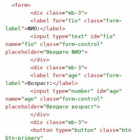
<
form
>
<
div
class
=
"mb-3"
>
<
label
for
=
"fio"
class
=
"form-
label"
>
ФИО:
</
label
>
<
input
type
=
"text"
id
=
"fio"
name
=
"fio"
class
=
"form-control"
placeholder
=
"Введите ФИО"
>
</
div
>
<
div
class
=
"mb-3"
>
<
label
for
=
"age"
class
=
"form-
label"
>
Возраст:
</
label
>
<
input
type
=
"number"
id
=
"age"
name
=
"age"
class
=
"form-control"
placeholder
=
"Введите возраст"
>
</
div
>
<
div
class
=
"mb-3"
>
<
button
type
=
"button"
class
=
"btn
btn-primary"