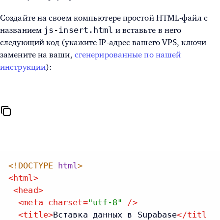
Создайте на своем компьютере простой HTML-файл с
js-insert.html
названием
и вставьте в него
следующий код (укажите IP-адрес вашего VPS, ключи
замените на ваши,
сгенерированные по нашей
инструкции
):
<!DOCTYPE
html
>
<
html
>
<
head
>
<
meta
charset
=
"utf-8"
/>
<
title
>
Вставка данных в Supabase
</
titl