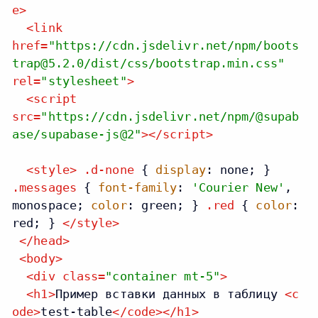
e
>
<
link
href
=
"https://cdn.jsdelivr.net/npm/boots
trap@5.2.0/dist/css/bootstrap.min.css"
rel
=
"stylesheet"
>
<
script
src
=
"https://cdn.jsdelivr.net/npm/@supab
ase/supabase-js@2"
>
</
script
>
<
style
>
.d-none
{
display
: none; }
.messages
{
font-family
:
'Courier New'
,
monospace;
color
: green; }
.red
{
color
:
red; }
</
style
>
</
head
>
<
body
>
<
div
class
=
"container mt-5"
>
<
h1
>
Пример вставки данных в таблицу 
<
c
ode
>
test-table
</
code
>
</
h1
>