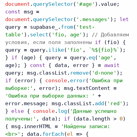
document
.
querySelector
(
'#age'
).
value
;
const
msg =
document
.
querySelector
(
'.messages'
);
let
query = supabase_.
from
(
'test-
table'
).
select
(
'fio, age'
);
// Добавляем
условия, если поля заполнены
if
(fio) {
query = query.
ilike
(
'fio'
,
`%
${fio}
%`
);
}
if
(age) { query = query.
eq
(
'age'
,
age); }
const
{ data, error } =
await
query; msg.
classList
.
remove
(
'd-none'
);
if
(error) {
console
.
error
(
'Ошибка при
выборке:'
, error); msg.
textContent
=
'Ошибка при выборке данных: '
+
error.
message
; msg.
classList
.
add
(
'red'
);
}
else
{
console
.
log
(
'Данные успешно
получены:'
, data);
if
(data.
length
>
0
)
{ msg.
innerHTML
=
'Найдены записи:
<br>'
; data.
forEach
(
el
=>
{