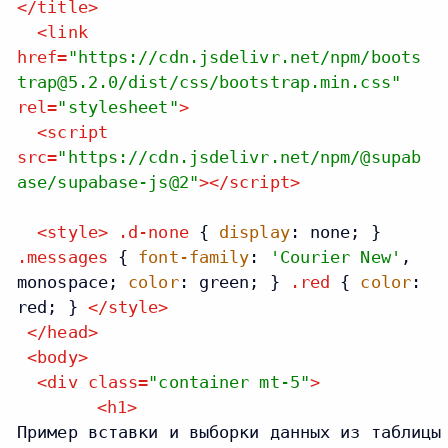
</
title
>
<
link
href
=
"https://cdn.jsdelivr.net/npm/boots
trap@5.2.0/dist/css/bootstrap.min.css"
rel
=
"stylesheet"
>
<
script
src
=
"https://cdn.jsdelivr.net/npm/@supab
ase/supabase-js@2"
>
</
script
>
<
style
>
.d-none
{
display
: none; }
.messages
{
font-family
:
'Courier New'
,
monospace;
color
: green; }
.red
{
color
:
red; }
</
style
>
</
head
>
<
body
>
<
div
class
=
"container mt-5"
>
<
h1
>
Пример вставки и выборки данных из таблицы