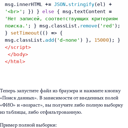
msg.
innerHTML
+=
JSON
.
stringify
(el) +
'<br>'
; }) }
else
{ msg.
textContent
=
'Нет записей, соответствующих критериям
поиска.'
; } msg.
classList
.
remove
(
'red'
);
}
setTimeout
(
() =>
{
msg.
classList
.
add
(
'd-none'
) },
15000
); }
</
script
>
</
body
>
</
html
>
Теперь запустите файл из браузера и нажмите кнопку
«Поиск данных». В зависимости от введенных полей
«ФИО» и «возраст», вы получите либо полную выборку
из таблицы, либо отфильтрованную.
Пример полной выборки: