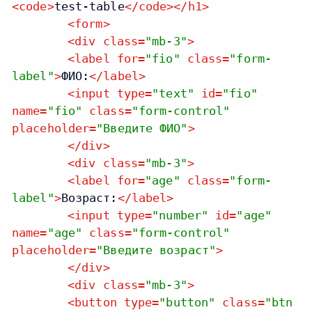
<
code
>
test-table
</
code
>
</
h1
>
<
form
>
<
div
class
=
"mb-3"
>
<
label
for
=
"fio"
class
=
"form-
label"
>
ФИО:
</
label
>
<
input
type
=
"text"
id
=
"fio"
name
=
"fio"
class
=
"form-control"
placeholder
=
"Введите ФИО"
>
</
div
>
<
div
class
=
"mb-3"
>
<
label
for
=
"age"
class
=
"form-
label"
>
Возраст:
</
label
>
<
input
type
=
"number"
id
=
"age"
name
=
"age"
class
=
"form-control"
placeholder
=
"Введите возраст"
>
</
div
>
<
div
class
=
"mb-3"
>
<
button
type
=
"button"
class
=
"btn