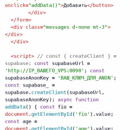
onclick
=
"addData()"
>
Добавить
</
button
>
</
div
>
</
form
>
<
div
class
=
"messages d-none mt-3"
>
</
div
>
</
div
>
<
script
>
// const { createClient } =
supabase;
const
supabaseUrl =
'http://IP_ВАШЕГО_VPS:8090'
;
const
supabaseAnonKey =
'ВАШ_КЛЮЧ_ДЛЯ_ANON'
;
const
supabase_ =
supabase.
createClient
(supabaseUrl,
supabaseAnonKey);
async
function
addData
(
) {
const
fio =
document
.
getElementById
(
'fio'
).
value
;
const
age =
document
.
getElementById
(
'age'
).
value
;