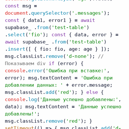
const
msg =
document
.
querySelector
(
'.messages'
);
const
{ data1, error1 } =
await
supabase_ .
from
(
'test-table'
)
.
select
(
'fio'
);
const
{ data, error } =
await
supabase_ .
from
(
'test-table'
)
.
insert
([ {
fio
: fio,
age
: age } ]);
msg.
classList
.
remove
(
'd-none'
);
//
Показываем div
if
(error) {
console
.
error
(
'Ошибка при вставке:'
,
error); msg.
textContent
=
'Ошибка при
добавлении данных: '
+ error.
message
;
msg.
classList
.
add
(
'red'
); }
else
{
console
.
log
(
'Данные успешно добавлены:'
,
data); msg.
textContent
=
'Данные успешно
добавлены!'
;
msg.
classList
.
remove
(
'red'
); }
setTimeout
(
() =>
{ msg.
classList
.
add
(
'd-