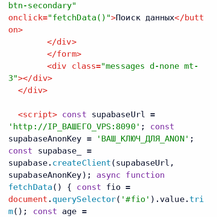
btn-secondary"
onclick
=
"fetchData()"
>
Поиск данных
</
butt
on
>
</
div
>
</
form
>
<
div
class
=
"messages d-none mt-
3"
>
</
div
>
</
div
>
<
script
>
const
supabaseUrl =
'http://IP_ВАШЕГО_VPS:8090'
;
const
supabaseAnonKey =
'ВАШ_КЛЮЧ_ДЛЯ_ANON'
;
const
supabase_ =
supabase.
createClient
(supabaseUrl,
supabaseAnonKey);
async
function
fetchData
(
) {
const
fio =
document
.
querySelector
(
'#fio'
).
value
.
tri
m
();
const
age =