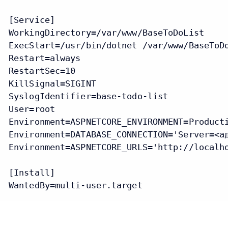
[Service]

WorkingDirectory=/var/www/BaseToDoList

ExecStart=/usr/bin/dotnet /var/www/BaseToDo
Restart=always

RestartSec=10

KillSignal=SIGINT

SyslogIdentifier=base-todo-list

User=root

Environment=ASPNETCORE_ENVIRONMENT=Producti
Environment=DATABASE_CONNECTION='Server=<а
Environment=ASPNETCORE_URLS='http://localho
[Install]

WantedBy=multi-user.target