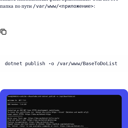
/var/www/<приложение>
папка по пути
:
dotnet publish -o /var/www/BaseToDoList