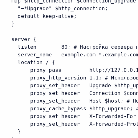
  map $http_connection $connection_upgrade 
    "~*Upgrade" $http_connection;

    default keep-alive;

  }

  server {

    listen        80; # Настройка сервера н
    server_name   example.com *.example.com
    location / {

        proxy_pass         http://127.0.0.1
        proxy_http_version 1.1; # Использов
        proxy_set_header   Upgrade $http_up
        proxy_set_header   Connection $con
        proxy_set_header   Host $host; # Пе
        proxy_cache_bypass $http_upgrade; #
        proxy_set_header   X-Forwarded-For
        proxy_set_header   X-Forwarded-Prot
    }
