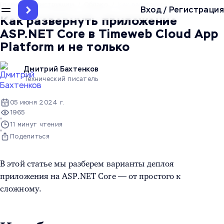
Главная
/
Инструкции
/
Облако
/
Как развернуть приложение ASP.
Вход
/
Регистрация
Как развернуть приложение
ASP.NET Core в Timeweb Cloud App
Platform и не только
Дмитрий Бахтенков
Технический писатель
05 июня 2024 г.
1965
11 минут чтения
Поделиться
В этой статье мы разберем варианты деплоя
приложения на ASP.NET Core — от простого к
сложному.