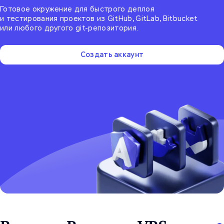
Готовое окружение для быстрого деплоя
и тестирования проектов из GitHub, GitLab, Bitbucket
или любого другого git-репозитория.
Создать аккаунт