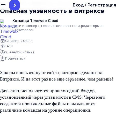
Главная
/
Блог
/
Дайджесты
/
Опасная уязвимость в Битриксе
Вход
/
Регистрация
Опасная уязвимость в Битриксе
Команда Timeweb Cloud
Наши инженеры, технические писатели, редакторы и
маркетологи
03 июня 2023 г.
1413
2 минуты чтения
Поделиться
Хакеры вновь атакуют сайты, которые сделаны на
Битриксе. И на этот раз все еще серьезнее, чем раньше!
Для атаки используется прошлогодний бэкдор,
установленный через уязвимости в CMS. Через него
создаются произвольные файлы и вызываются
различные команды на уровне операционки.