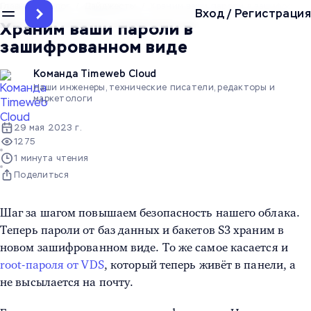
Главная
/
Блог
/
Дайджесты
/
Храним ваши пароли в зашифрован
Вход
/
Регистрация
Храним ваши пароли в
зашифрованном виде
Команда Timeweb Cloud
Наши инженеры, технические писатели, редакторы и
маркетологи
29 мая 2023 г.
1275
1 минута чтения
Поделиться
Шаг за шагом повышаем безопасность нашего облака.
Теперь пароли от баз данных и бакетов S3 храним в
новом зашифрованном виде. То же самое касается и
root-пароля от VDS
, который теперь живёт в панели, а
не высылается на почту.