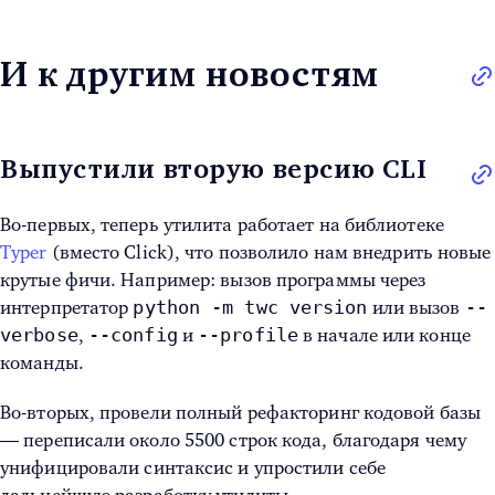
И к другим новостям
Выпустили вторую версию CLI
Во-первых, теперь утилита работает на библиотеке
Typer
(вместо Click), что позволило нам внедрить новые
крутые фичи. Например: вызов программы через
python -m twc version
--
интерпретатор
или вызов
verbose
--config
--profile
,
и
в начале или конце
команды.
Во-вторых, провели полный рефакторинг кодовой базы
— переписали около 5500 строк кода, благодаря чему
унифицировали синтаксис и упростили себе