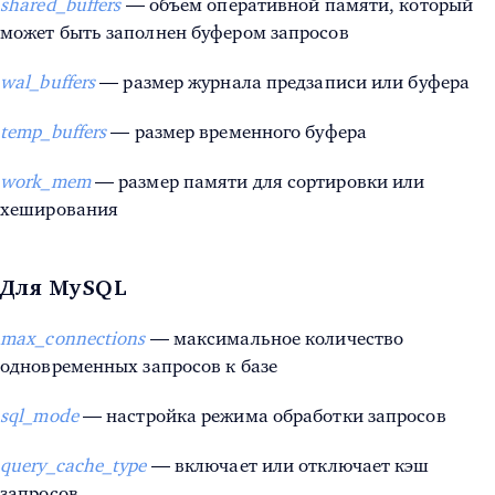
shared_buffers
— объем оперативной памяти, который
может быть заполнен буфером запросов
wal_buffers
— размер журнала предзаписи или буфера
temp_buffers
— размер временного буфера
work_mem
— размер памяти для сортировки или
хеширования
Для MySQL
max_connections
— максимальное количество
одновременных запросов к базе
sql_mode
— настройка режима обработки запросов
query_cache_type
— включает или отключает кэш
запросов