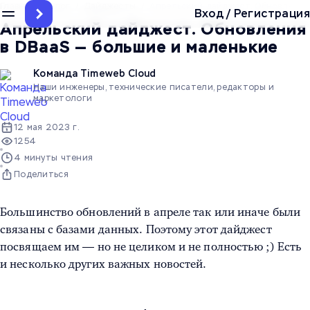
Главная
/
Блог
/
Дайджесты
/
Апрельский дайджест. Обновления 
Вход
/
Регистрация
Апрельский дайджест. Обновления
в DBaaS — большие и маленькие
Команда Timeweb Cloud
Наши инженеры, технические писатели, редакторы и
маркетологи
12 мая 2023 г.
1254
4 минуты чтения
Поделиться
Большинство обновлений в апреле так или иначе были
связаны с базами данных. Поэтому этот дайджест
посвящаем им — но не целиком и не полностью ;) Есть
и несколько других важных новостей.